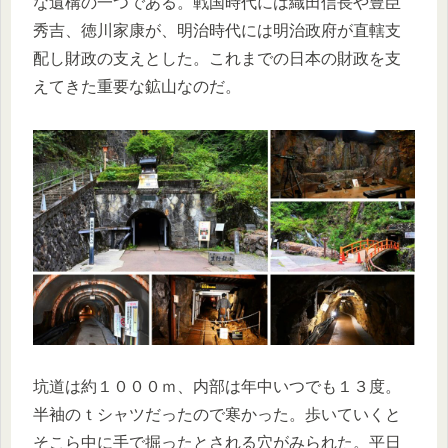
な遺構の一つである。戦国時代には織田信長や豊臣
秀吉、徳川家康が、明治時代には明治政府が直轄支
配し財政の支えとした。これまでの日本の財政を支
えてきた重要な鉱山なのだ。
坑道は約１０００ｍ、内部は年中いつでも１３度。
半袖のｔシャツだったので寒かった。歩いていくと
そこら中に手で掘ったとされる穴がみられた。平日