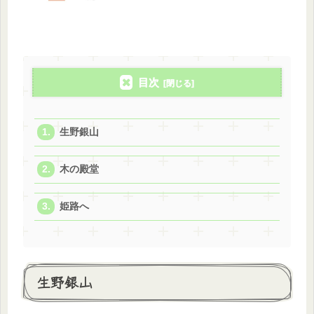
目次
生野銀山
木の殿堂
姫路へ
生野銀山