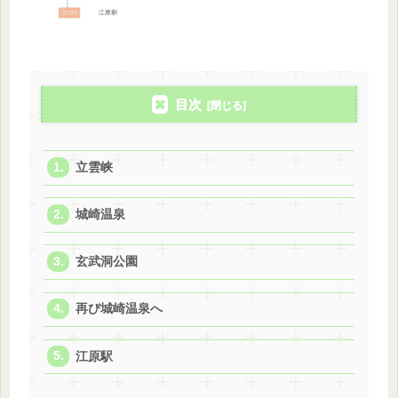
目次
立雲峡
城崎温泉
玄武洞公園
再び城崎温泉へ
江原駅