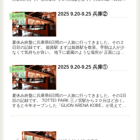
もあり疲労がたまり、ここでも坂道がしんどかった。 生野銀山
といえば学...
2025 9.20-9.25 兵庫②
旅の記録
夏休み終盤に兵庫県6日間の一人旅に行ってきました。その２
日目の記録です。 姫路駅 まずは姫路駅を散策。早朝は人が少
なくて気持ちが良い。 地下に庭園のような場所が 正面には姫
路城が見える。朝ご飯を適当に済ませ、バスで書寫山へ。 書寫
山圓教寺 ...
2025 9.20-9.25 兵庫①
旅の記録
夏休み終盤に兵庫県6日間の一人旅に行ってきました。その1日
目の記録です。 TOTTEI PARK 三ノ宮駅から２０分ほど歩く。
すると今年オープンした「GLION ARENA KOBE」が見えてく
る。海に浮かぶこれほどまで大きなアリーナを見ら...